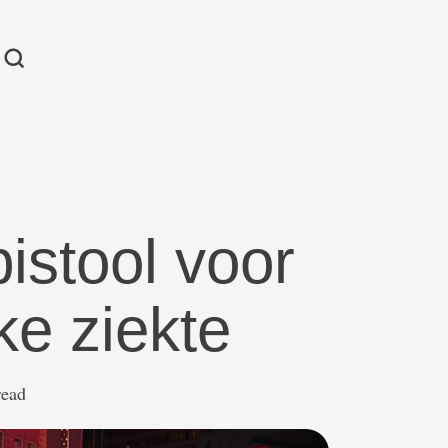
pistool voor
ke ziekte
read