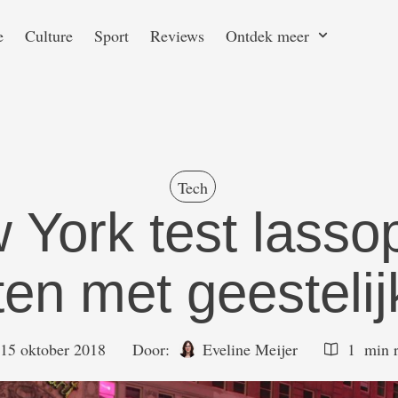
e
Culture
Sport
Reviews
Ontdek meer
Tech
 York test lasso
en met geestelij
15 oktober 2018
Door:  
Eveline Meijer
1
 min 