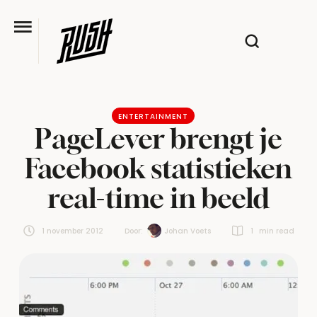
ENTERTAINMENT
PageLever brengt je
Facebook statistieken
real-time in beeld
1 november 2012
Door:  
Johan Voets
1
 min read