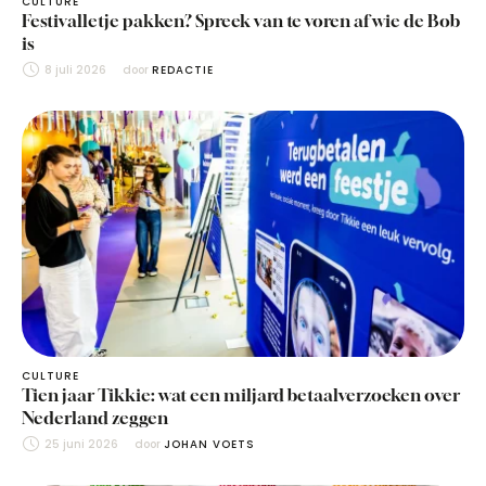
CULTURE
Festivalletje pakken? Spreek van te voren af wie de Bob
is
8 juli 2026
door 
REDACTIE
CULTURE
Tien jaar Tikkie: wat een miljard betaalverzoeken over
Nederland zeggen
25 juni 2026
door 
JOHAN VOETS