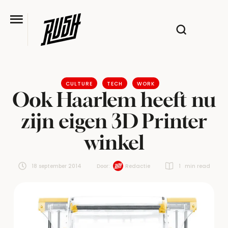
CULTURE
TECH
WORK
Ook Haarlem heeft nu
zijn eigen 3D Printer
winkel
18 september 2014
Door:  
Redactie
1
 min read