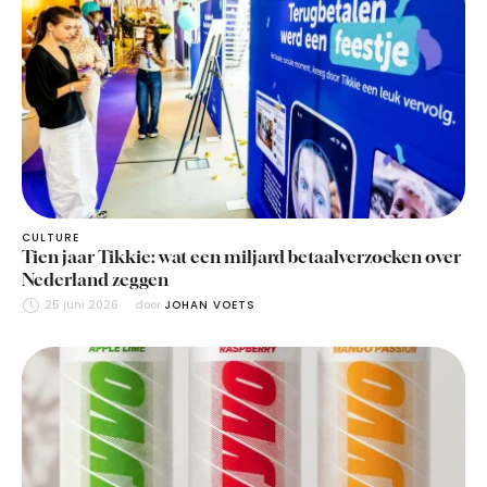
CULTURE
Tien jaar Tikkie: wat een miljard betaalverzoeken over
Nederland zeggen
25 juni 2026
door 
JOHAN VOETS