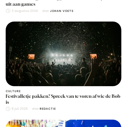
uit aan games
3 augustus 2026
door 
JOHAN VOETS
CULTURE
Festivalletje pakken? Spreek van te voren af wie de Bob
is
8 juli 2026
door 
REDACTIE