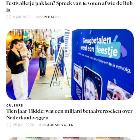
Festivalletje pakken? Spreek van te voren af wie de Bob
is
8 juli 2026
door 
REDACTIE
CULTURE
Tien jaar Tikkie: wat een miljard betaalverzoeken over
Nederland zeggen
25 juni 2026
door 
JOHAN VOETS