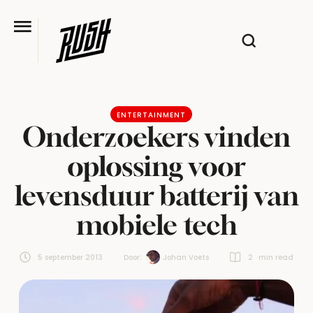
ENTERTAINMENT
Onderzoekers vinden
oplossing voor
levensduur batterij van
mobiele tech
5 september 2013
Door:  
Johan Voets
2
 min read