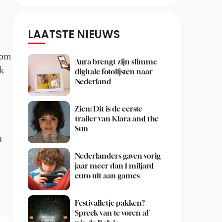
LAATSTE NIEUWS
 om
Aura brengt zijn slimme
ek
digitale fotolijsten naar
Nederland
Zien: Dit is de eerste
trailer van Klara and the
Sun
t
Nederlanders gaven vorig
jaar meer dan 1 miljard
euro uit aan games
Festivalletje pakken?
Spreek van te voren af