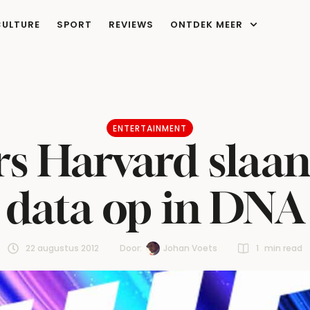
CULTURE
SPORT
REVIEWS
ONTDEK MEER
ENTERTAINMENT
 Harvard slaan
data op in DNA
22 augustus 2012
Door:  
Johan Voets
1
 min read