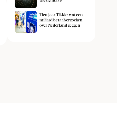
wie de Bob is
Tien jaar Tikkie: wat een
miljard betaalverzoeken
over Nederland zeggen