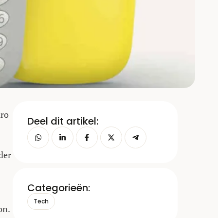
uro
Deel dit artikel:
der
Categorieën:
Tech
on.