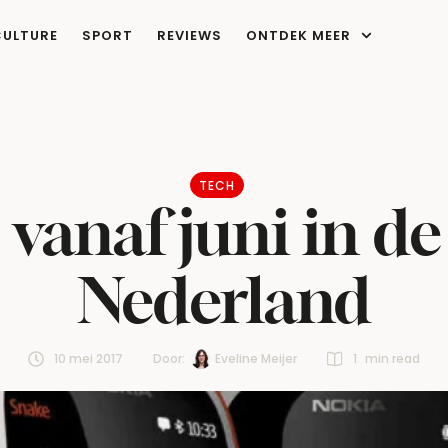
CULTURE
SPORT
REVIEWS
ONTDEK MEER
TECH
 vanaf juni in de
Nederland
10 mei 2017
Door:  
Eveline Meijer
1
 min read