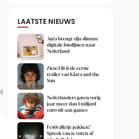
LAATSTE NIEUWS
Aura brengt zijn slimme
digitale fotolijsten naar
Nederland
Zien: Dit is de eerste
trailer van Klara and the
Sun
el
Nederlanders gaven vorig
jaar meer dan 1 miljard
euro uit aan games
Festivalletje pakken?
Spreek van te voren af