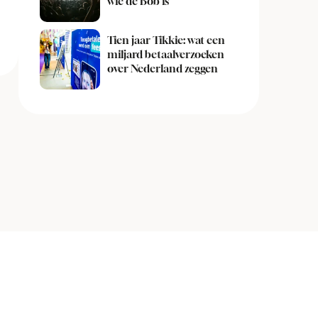
wie de Bob is
Tien jaar Tikkie: wat een
miljard betaalverzoeken
over Nederland zeggen