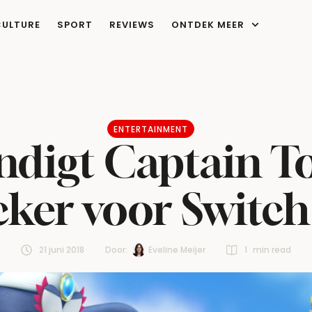
CULTURE
SPORT
REVIEWS
ONTDEK MEER
ENTERTAINMENT
digt Captain T
cker voor Switch
21 juni 2018
Door:  
Eveline Meijer
1
 min read