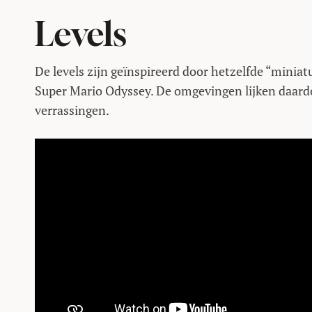
Levels
De levels zijn geïnspireerd door hetzelfde “miniat
Super Mario Odyssey. De omgevingen lijken daardo
verrassingen.