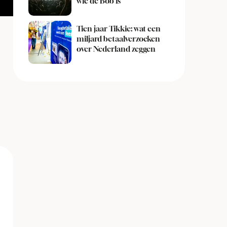
wie de Bob is
Tien jaar Tikkie: wat een
miljard betaalverzoeken
over Nederland zeggen