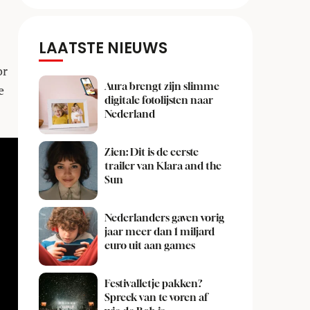
LAATSTE NIEUWS
or
Aura brengt zijn slimme
e
digitale fotolijsten naar
Nederland
Zien: Dit is de eerste
trailer van Klara and the
Sun
Nederlanders gaven vorig
jaar meer dan 1 miljard
euro uit aan games
Festivalletje pakken?
Spreek van te voren af