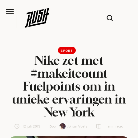
SPORT
Nike zet met
#makeitcount
Fuelpoints om in
unieke ervaringen in
New York
12 juli 2013
Door:  
Johan Voets
1
 min read