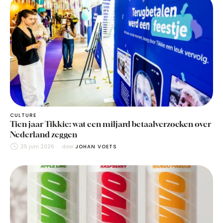
CULTURE
Tien jaar Tikkie: wat een miljard betaalverzoeken over
Nederland zeggen
25 juni 2026
door 
JOHAN VOETS