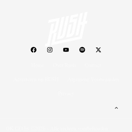
Home
Over Rush
Contact
Adverteren op RUSH
Algemene Voorwaarden
Privacy
OK GO bv
©2026 - Alle rechten voorbehouden