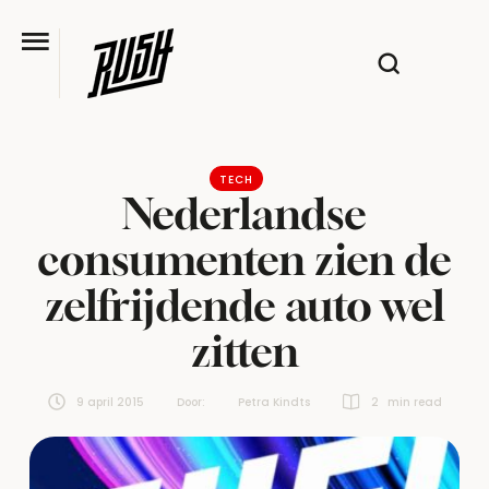
TECH
Nederlandse
consumenten zien de
zelfrijdende auto wel
zitten
9 april 2015
Door:  
Petra Kindts
2
 min read