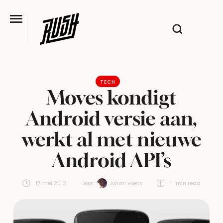
TECH
Moves kondigt
Android versie aan,
werkt al met nieuwe
Android API’s
17 mei 2013
Door:  
Johan Voets
1
 min read