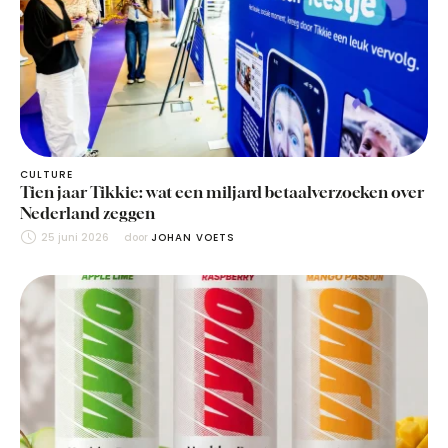
CULTURE
Tien jaar Tikkie: wat een miljard betaalverzoeken over
Nederland zeggen
25 juni 2026
door 
JOHAN VOETS