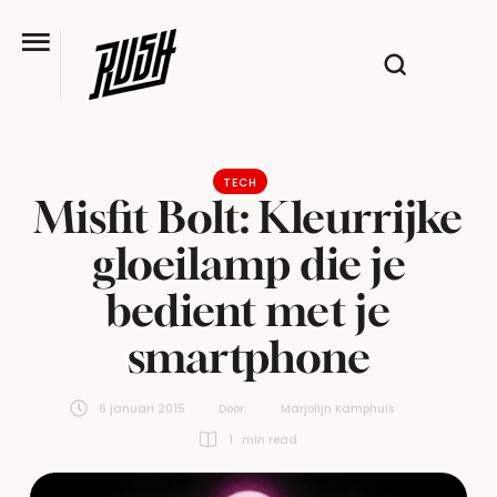
TECH
Misfit Bolt: Kleurrijke
gloeilamp die je
bedient met je
smartphone
6 januari 2015
Door:  
Marjolijn Kamphuis
1
 min read