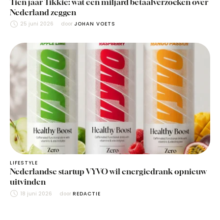
Tien jaar Tikkie: wat een miljard betaalverzoeken over
Nederland zeggen
25 juni 2026
door 
JOHAN VOETS
LIFESTYLE
Nederlandse startup VYVO wil energiedrank opnieuw
uitvinden
18 juni 2026
door 
REDACTIE