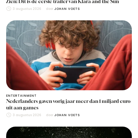
Zien: Dit is de eerste trailer van Klara and the Sun
3 augustus 2026
door 
JOHAN VOETS
ENTERTAINMENT
Nederlanders gaven vorig jaar meer dan 1 miljard euro
uit aan games
3 augustus 2026
door 
JOHAN VOETS