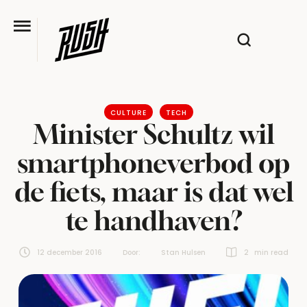
CULTURE
TECH
Minister Schultz wil
smartphoneverbod op
de fiets, maar is dat wel
te handhaven?
12 december 2016
Door:  
Stan Hulsen
2
 min read