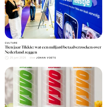
CULTURE
Tien jaar Tikkie: wat een miljard betaalverzoeken over
Nederland zeggen
25 juni 2026
door 
JOHAN VOETS