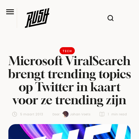
TECH
Microsoft ViralSearch
brengt trending topics
op Twitter in kaart
voor ze trending zijn
5 maart 2013
Door:  
Johan Voets
1
 min read