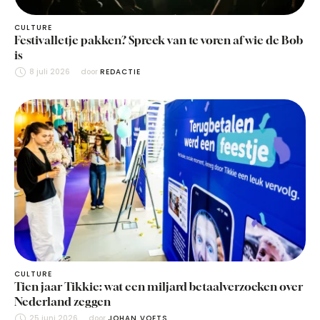
CULTURE
Festivalletje pakken? Spreek van te voren af wie de Bob
is
8 juli 2026
door 
REDACTIE
CULTURE
Tien jaar Tikkie: wat een miljard betaalverzoeken over
Nederland zeggen
25 juni 2026
door 
JOHAN VOETS