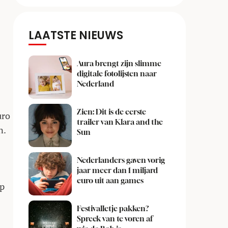
LAATSTE NIEUWS
Aura brengt zijn slimme
digitale fotolijsten naar
Nederland
Zien: Dit is de eerste
uro
trailer van Klara and the
n.
Sun
Nederlanders gaven vorig
jaar meer dan 1 miljard
euro uit aan games
op
Festivalletje pakken?
Spreek van te voren af