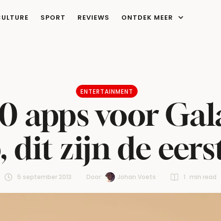
CULTURE
SPORT
REVIEWS
ONTDEK MEER
ENTERTAINMENT
0 apps voor Gala
 dit zijn de eers
5 september 2013
Door:  
Johan Voets
1
 min read