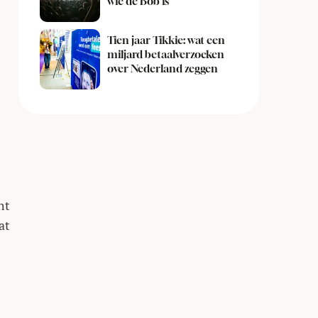
wie de Bob is
Tien jaar Tikkie: wat een
miljard betaalverzoeken
over Nederland zeggen
ht
at