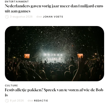
ENTERTAINMENT
Nederlanders gaven vorig jaar meer dan 1 miljard euro
uit aan games
3 augustus 2026
door 
JOHAN VOETS
CULTURE
Festivalletje pakken? Spreek van te voren af wie de Bob
is
8 juli 2026
door 
REDACTIE