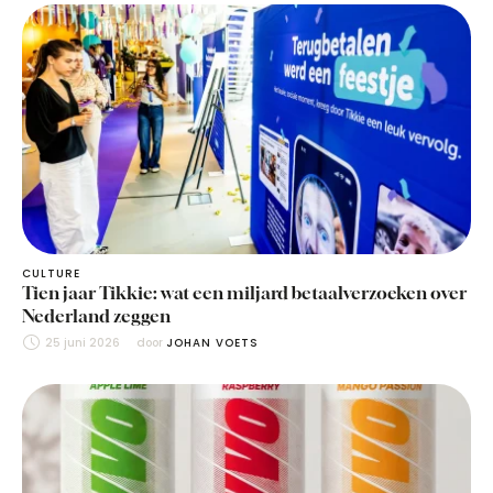
CULTURE
Tien jaar Tikkie: wat een miljard betaalverzoeken over
Nederland zeggen
25 juni 2026
door 
JOHAN VOETS