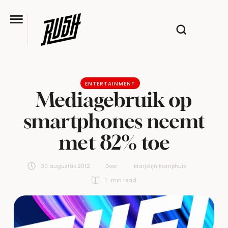
ENTERTAINMENT
Mediagebruik op
smartphones neemt
met 82% toe
30 augustus 2012
Door:  
Marjolijn Kamphuis
1
 min read