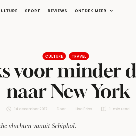
CULTURE
SPORT
REVIEWS
ONTDEK MEER
CULTURE
TRAVEL
aks voor minder 
naar New York
14 december 2017
Door:  
Lisa Prins
1
 min read
he vluchten vanuit Schiphol.