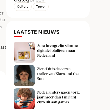
Culture
Travel
er
dat
s
LAATSTE NIEUWS
Aura brengt zijn slimme
aast
digitale fotolijsten naar
a
Nederland
Zien: Dit is de eerste
trailer van Klara and the
Sun
Nederlanders gaven vorig
jaar meer dan 1 miljard
euro uit aan games