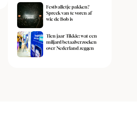
Festivalletje pakken?
Spreek van te voren af
wie de Bob is
Tien jaar Tikkie: wat een
miljard betaalverzoeken
over Nederland zeggen