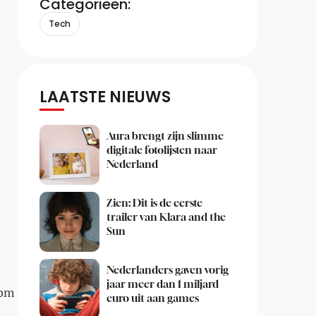
Categorieën:
Tech
LAATSTE NIEUWS
Aura brengt zijn slimme
digitale fotolijsten naar
Nederland
Zien: Dit is de eerste
trailer van Klara and the
Sun
Nederlanders gaven vorig
jaar meer dan 1 miljard
Kom
euro uit aan games