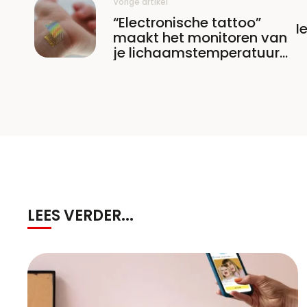
Vorige artikel
“Electronische tattoo”
I
maakt het monitoren van
je lichaamstemperatuur
wel erg ‘wearable’
LEES VERDER...