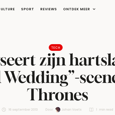
CULTURE
SPORT
REVIEWS
ONTDEK MEER
TECH
seert zijn hartsl
 Wedding”-scen
Thrones
16 september 2013
Door:  
Johan Voets
1
 min read