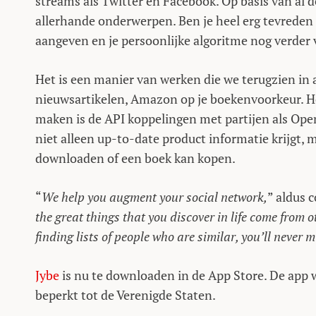
streams als Twitter en Facebook. Op basis van al d
allerhande onderwerpen. Ben je heel erg tevreden o
aangeven en je persoonlijke algoritme nog verder
Het is een manier van werken die we terugzien in 
nieuwsartikelen, Amazon op je boekenvoorkeur. He
maken is de API koppelingen met partijen als Ope
niet alleen up-to-date product informatie krijgt, m
downloaden of een boek kan kopen.
“
We help you augment your social network,
” aldus 
the great things that you discover in life come from o
finding lists of people who are similar, you’ll never m
Jybe
is nu te downloaden in de App Store. De app 
beperkt tot de Verenigde Staten.