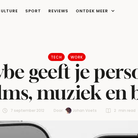
CULTURE
SPORT
REVIEWS
ONTDEK MEER
TECH
WORK
be geeft je pers
ilms, muziek en
7 september 2012
Door:  
Johan Voets
2
 min read