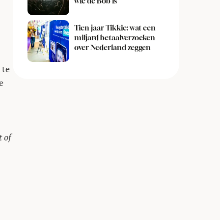
wie de Bob is
Tien jaar Tikkie: wat een
miljard betaalverzoeken
over Nederland zeggen
 te
e
t of