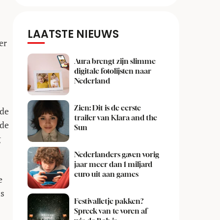
LAATSTE NIEUWS
er
Aura brengt zijn slimme
digitale fotolijsten naar
Nederland
Zien: Dit is de eerste
 de
trailer van Klara and the
 de
Sun
g
Nederlanders gaven vorig
jaar meer dan 1 miljard
euro uit aan games
e
ms
Festivalletje pakken?
Spreek van te voren af