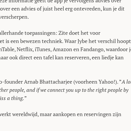
eze informatie geeft de app je vervolgens advies over
ver een advies of juist heel erg ontevreden, kun je dit
 verscherpen.
allerhande toepassingen: Zite doet het voor
t is een bewezen techniek. Waar Jybe het verschil hoopt
nTable, Netflix, iTunes, Amazon en Fandango, waardoor j
aar ook direct een tafel kan reserveren, een liedje kan
co-founder Arnab Bhattacharjee (voorheen Yahoo!). ”
A lo
ther people, and if we connect you up to the right people by
iss a thing.
”
werkt wereldwijd, maar aankopen en reservingen zijn