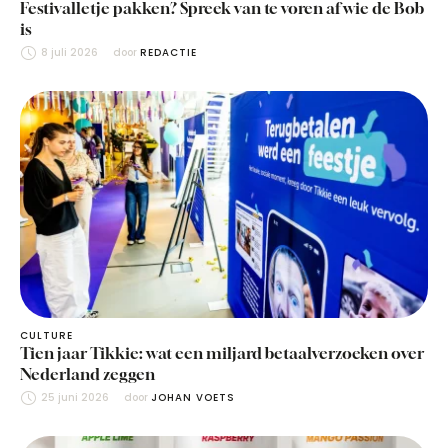
Festivalletje pakken? Spreek van te voren af wie de Bob
is
8 juli 2026
door 
REDACTIE
CULTURE
Tien jaar Tikkie: wat een miljard betaalverzoeken over
Nederland zeggen
25 juni 2026
door 
JOHAN VOETS