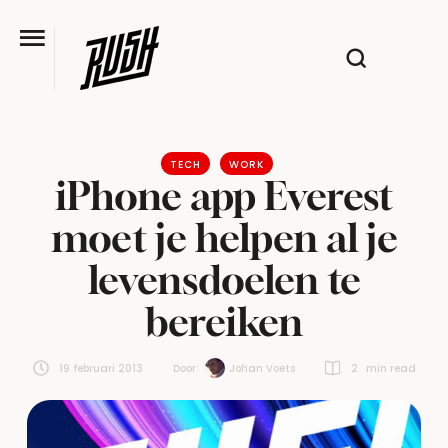
TECH
WORK
iPhone app Everest
moet je helpen al je
levensdoelen te
bereiken
19 februari 2013
Door:  
Johan Voets
2
 min read