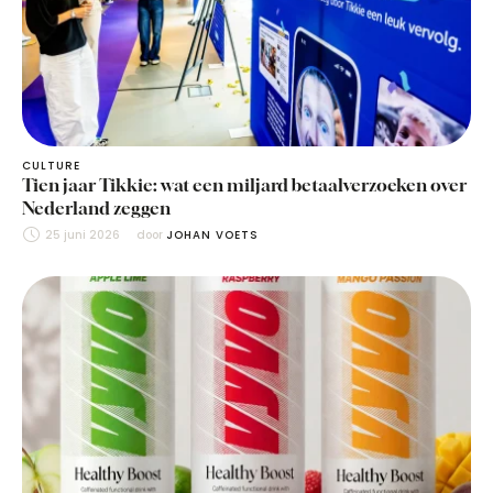
CULTURE
Tien jaar Tikkie: wat een miljard betaalverzoeken over
Nederland zeggen
25 juni 2026
door 
JOHAN VOETS