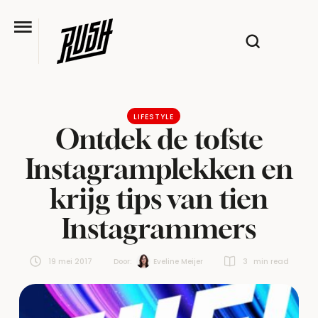
LIFESTYLE
Ontdek de tofste
Instagramplekken en
krijg tips van tien
Instagrammers
19 mei 2017
Door:  
Eveline Meijer
3
 min read