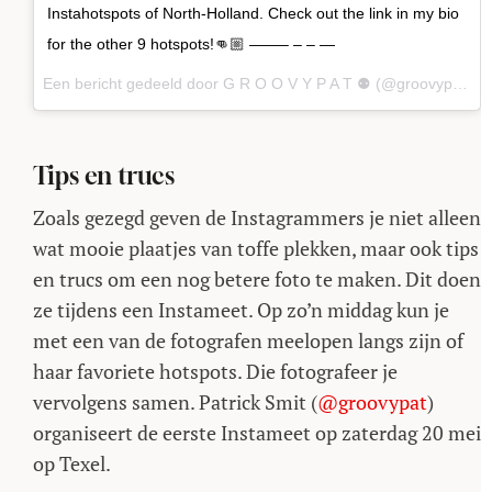
Instahotspots of North-Holland. Check out the link in my bio
for the other 9 hotspots!👊🏼 ——– – – —
Een bericht gedeeld door G R O O V Y P A T ⚉ (@groovypat) op
Tips en trucs
Zoals gezegd geven de Instagrammers je niet alleen
wat mooie plaatjes van toffe plekken, maar ook tips
en trucs om een nog betere foto te maken. Dit doen
ze tijdens een Instameet. Op zo’n middag kun je
met een van de fotografen meelopen langs zijn of
haar favoriete hotspots. Die fotografeer je
vervolgens samen. Patrick Smit (
@groovypat
)
organiseert de eerste Instameet op zaterdag 20 mei
op Texel.