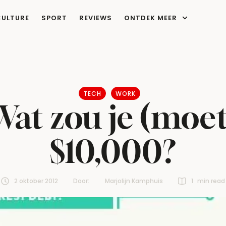
CULTURE
SPORT
REVIEWS
ONTDEK MEER
TECH
WORK
 Wat zou je (moe
$10,000?
2 oktober 2012
Door:  
Marjolijn Kamphuis
1
 min read