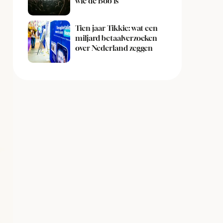
wie de Bob is
Tien jaar Tikkie: wat een
miljard betaalverzoeken
over Nederland zeggen