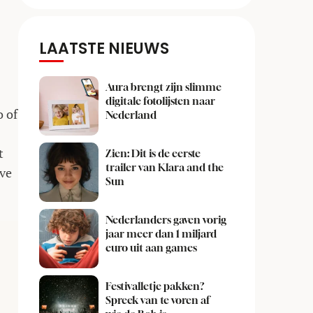
LAATSTE NIEUWS
Aura brengt zijn slimme
digitale fotolijsten naar
o of
Nederland
t
Zien: Dit is de eerste
trailer van Klara and the
rve
Sun
Nederlanders gaven vorig
jaar meer dan 1 miljard
euro uit aan games
Festivalletje pakken?
Spreek van te voren af