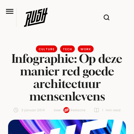
CULTURE
TECH
WORK
Infographic: Op deze
manier red goede
architectuur
mensenlevens
3 januari 2014
Door:  
Redactie
1
 min read