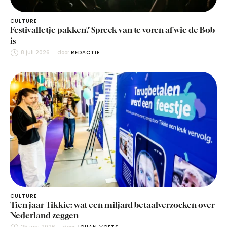
CULTURE
Festivalletje pakken? Spreek van te voren af wie de Bob
is
8 juli 2026
door 
REDACTIE
CULTURE
Tien jaar Tikkie: wat een miljard betaalverzoeken over
Nederland zeggen