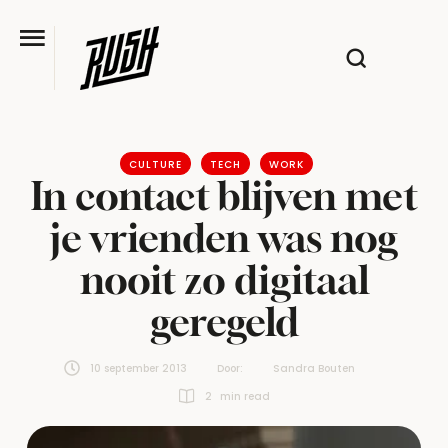
CULTURE
TECH
WORK
In contact blijven met
je vrienden was nog
nooit zo digitaal
geregeld
10 september 2013
Door:  
Sandra Bouten
2
 min read