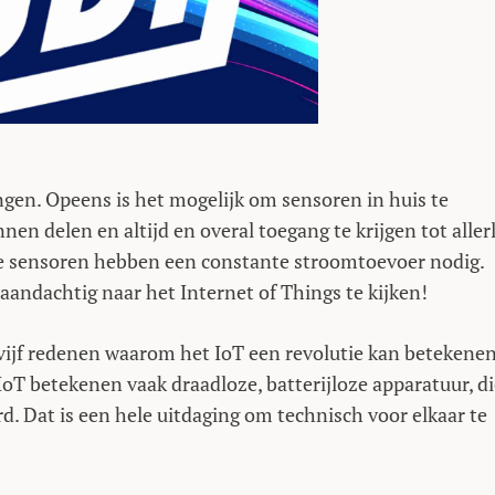
ngen. Opeens is het mogelijk om sensoren in huis te
en delen en altijd en overal toegang te krijgen tot allerl
ze sensoren hebben een constante stroomtoevoer nodig.
andachtig naar het Internet of Things te kijken!
vijf redenen waarom het IoT een revolutie kan betekenen
 IoT betekenen vaak draadloze, batterijloze apparatuur, d
d. Dat is een hele uitdaging om technisch voor elkaar te