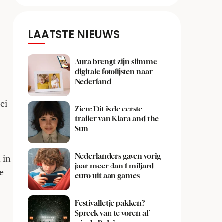
LAATSTE NIEUWS
Aura brengt zijn slimme
digitale fotolijsten naar
Nederland
ei
Zien: Dit is de eerste
trailer van Klara and the
Sun
Nederlanders gaven vorig
 in
jaar meer dan 1 miljard
ie
euro uit aan games
Festivalletje pakken?
Spreek van te voren af