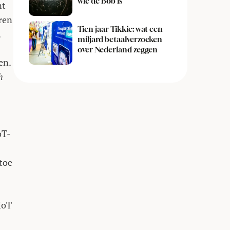
wie de Bob is
nt
eren
Tien jaar Tikkie: wat een
.
miljard betaalverzoeken
over Nederland zeggen
en.
h
oT-
 toe
IoT