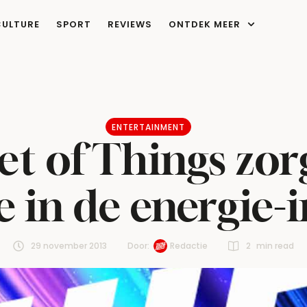
CULTURE
SPORT
REVIEWS
ONTDEK MEER
ENTERTAINMENT
et of Things zor
e in de energie-
29 november 2013
Door:  
Redactie
2
 min read