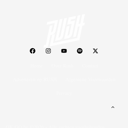
Home
Over Rush
Contact
Adverteren op RUSH
Algemene Voorwaarden
Privacy
OK GO bv
©2026 - Alle rechten voorbehouden