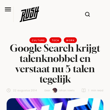
CULTURE
TECH
WORK
Google Search krijgt
talenknobbel en
verstaat nu 5 talen
tegelijk
22 augustus 2014
Door:  
Johan Voets
1
 min read