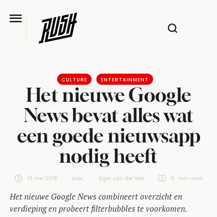
CULTURE
ENTERTAINMENT
Het nieuwe Google
News bevat alles wat
een goede nieuwsapp
nodig heeft
13 mei 2018
Door:  
Elger van der Wel
5
 min read
Het nieuwe Google News combineert overzicht en
verdieping en probeert filterbubbles te voorkomen.