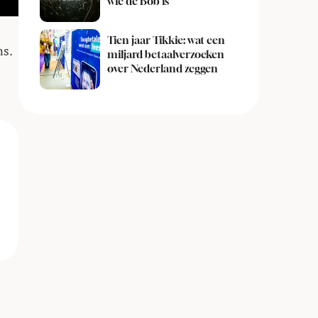
wie de Bob is
Tien jaar Tikkie: wat een
s.
miljard betaalverzoeken
over Nederland zeggen