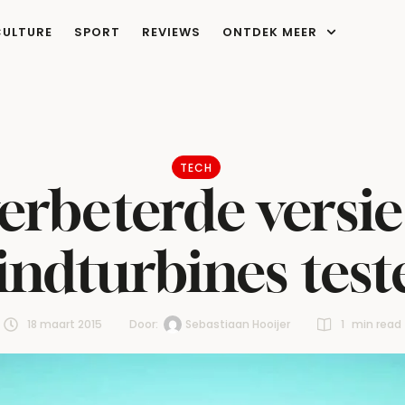
CULTURE
SPORT
REVIEWS
ONTDEK MEER
TECH
erbeterde versie
indturbines test
18 maart 2015
Door:  
Sebastiaan Hooijer
1
 min read