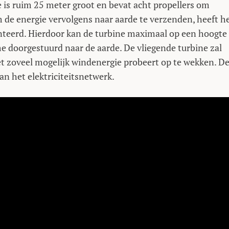
 is ruim 25 meter groot en bevat acht propellers om
m de energie vervolgens naar aarde te verzenden, heeft h
nteerd. Hierdoor kan de turbine maximaal op een hoogte
 doorgestuurd naar de aarde. De vliegende turbine zal
et zoveel mogelijk windenergie probeert op te wekken. D
n het elektriciteitsnetwerk.