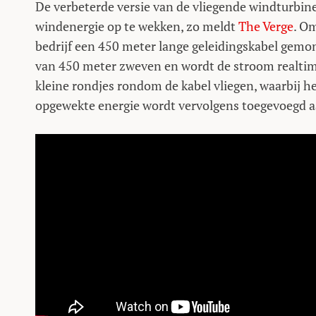
De verbeterde versie van de vliegende windturbine
windenergie op te wekken, zo meldt
The Verge
. O
bedrijf een 450 meter lange geleidingskabel gemo
van 450 meter zweven en wordt de stroom realtime
kleine rondjes rondom de kabel vliegen, waarbij h
opgewekte energie wordt vervolgens toegevoegd aa