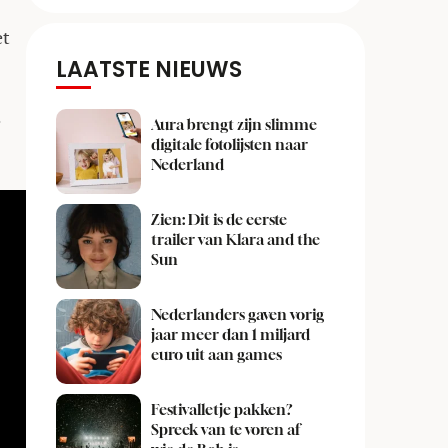
et
LAATSTE NIEUWS
e
Aura brengt zijn slimme
digitale fotolijsten naar
Nederland
Zien: Dit is de eerste
trailer van Klara and the
Sun
Nederlanders gaven vorig
jaar meer dan 1 miljard
euro uit aan games
Festivalletje pakken?
Spreek van te voren af