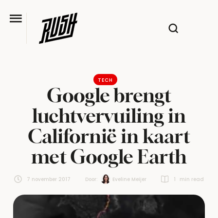
TECH
Google brengt
luchtvervuiling in
Californië in kaart
met Google Earth
7 november 2017
Door:  
Eveline Meijer
1
 min read