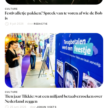
CULTURE
Festivalletje pakken? Spreek van te voren af wie de Bob
is
8 juli 2026
door 
REDACTIE
CULTURE
Tien jaar Tikkie: wat een miljard betaalverzoeken over
Nederland zeggen
25 juni 2026
door 
JOHAN VOETS