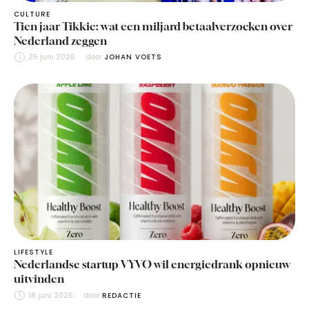
CULTURE
Tien jaar Tikkie: wat een miljard betaalverzoeken over
Nederland zeggen
25 juni 2026
door 
JOHAN VOETS
LIFESTYLE
Nederlandse startup VYVO wil energiedrank opnieuw
uitvinden
18 juni 2026
door 
REDACTIE