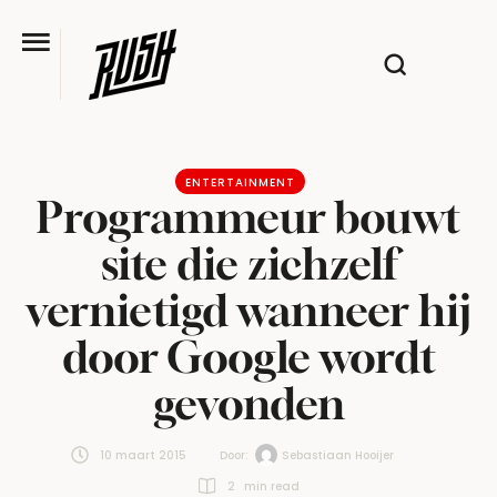
ENTERTAINMENT
Programmeur bouwt
site die zichzelf
vernietigd wanneer hij
door Google wordt
gevonden
10 maart 2015
Door:  
Sebastiaan Hooijer
2
 min read