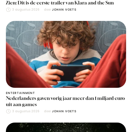
Zien: Dit is de eerste trailer van Klara and the Sun
3 augustus 2026
door 
JOHAN VOETS
ENTERTAINMENT
Nederlanders gaven vorig jaar meer dan 1 miljard euro
uit aan games
3 augustus 2026
door 
JOHAN VOETS