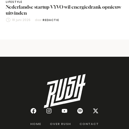
LIFESTYLE
Nederlandse startup VYVO wil energiedrank opnieuw
uitvinden
18 juni 2026
door 
REDACTIE
HOME
OVER RUSH
CONTACT