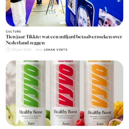
CULTURE
Tien jaar Tikkie: wat een miljard betaalverzoeken over
Nederland zeggen
25 juni 2026
door 
JOHAN VOETS