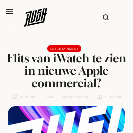
ENTERTAINMENT
Flits van iWatch te zien
in nieuwe Apple
commercial?
27 mei 2013
Door:  
Marjolijn Kamphuis
1
 min read