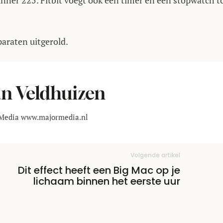
unner 225. Fitbit voegt ook een timer en een stopwatch t
araten uitgerold.
an Veldhuizen
Media www.majormedia.nl
Volgende artikel
Dit effect heeft een Big Mac op je
lichaam binnen het eerste uur