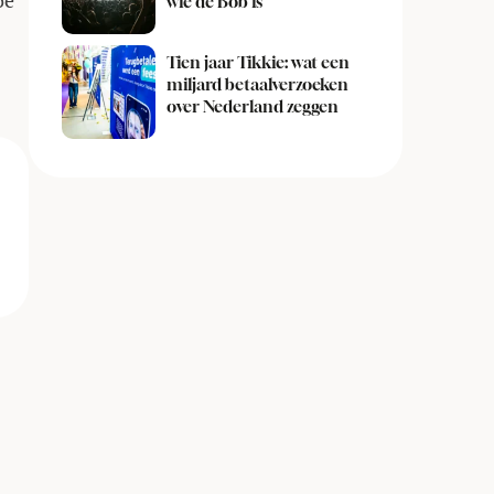
oe
wie de Bob is
Tien jaar Tikkie: wat een
miljard betaalverzoeken
over Nederland zeggen