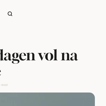
dagen vol na
e
n read