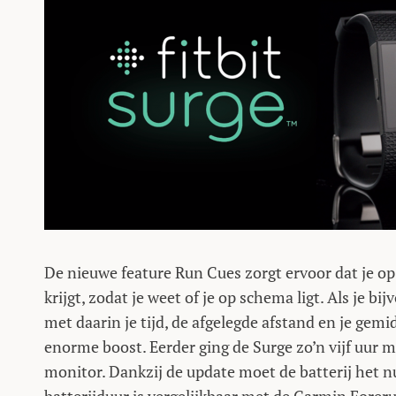
De nieuwe feature Run Cues zorgt ervoor dat je op 
krijgt, zodat je weet of je op schema ligt. Als je bi
met daarin je tijd, de afgelegde afstand en je gem
enorme boost. Eerder ging de Surge zo’n vijf uur
monitor. Dankzij de update moet de batterij het n