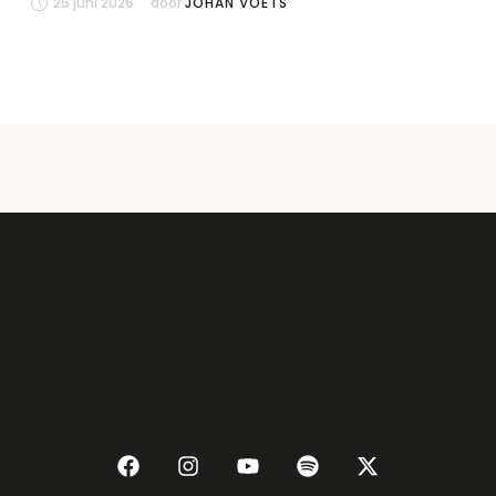
25 juni 2026
door 
JOHAN VOETS