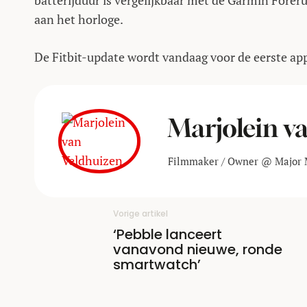
batterijduur is vergelijkbaar met de Garmin Forer
aan het horloge.
De Fitbit-update wordt vandaag voor de eerste app
Marjolein v
Filmmaker / Owner @ Major 
Vorige artikel
‘Pebble lanceert
vanavond nieuwe, ronde
smartwatch’