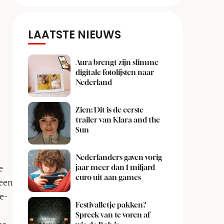
LAATSTE NIEUWS
Aura brengt zijn slimme
digitale fotolijsten naar
Nederland
Zien: Dit is de eerste
trailer van Klara and the
Sun
Nederlanders gaven vorig
e
jaar meer dan 1 miljard
euro uit aan games
 een
e-
Festivalletje pakken?
Spreek van te voren af