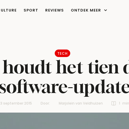
CULTURE
SPORT
REVIEWS
ONTDEK MEER
TECH
e houdt het tien 
software-updat
23 september 2015
Door:  
Marjolein van Veldhuizen
1
 mi