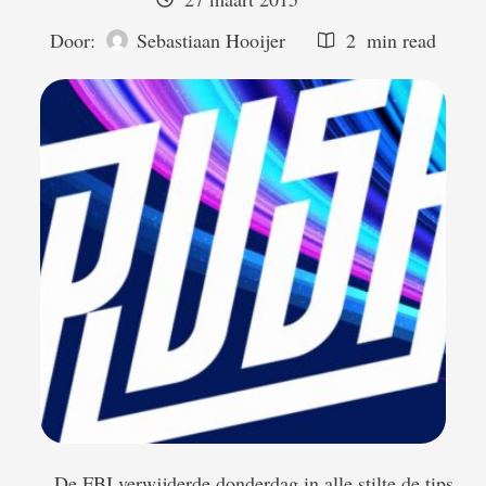
Door:  
Sebastiaan Hooijer
2
 min read
De FBI verwijderde donderdag in alle stilte de tips