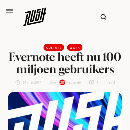
CULTURE
WORK
Evernote heeft nu 100
miljoen gebruikers
14 mei 2014
Door:  
Redactie
1
 min read