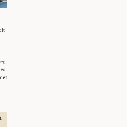
elt
oeg
les
 met