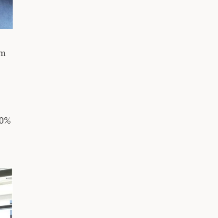
om
20%