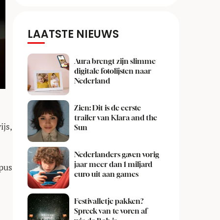
LAATSTE NIEUWS
Aura brengt zijn slimme
digitale fotolijsten naar
Nederland
Zien: Dit is de eerste
trailer van Klara and the
js,
Sun
Nederlanders gaven vorig
jaar meer dan 1 miljard
mpus
euro uit aan games
Festivalletje pakken?
Spreek van te voren af