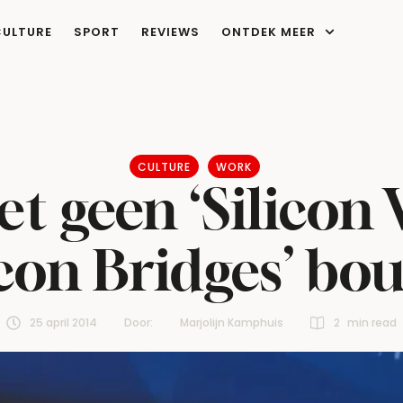
CULTURE
SPORT
REVIEWS
ONTDEK MEER
CULTURE
WORK
 geen ‘Silicon 
icon Bridges’ b
25 april 2014
Door:  
Marjolijn Kamphuis
2
 min read