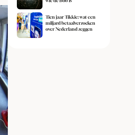
wie de Bob is
Tien jaar Tikkie: wat een
miljard betaalverzoeken
over Nederland zeggen