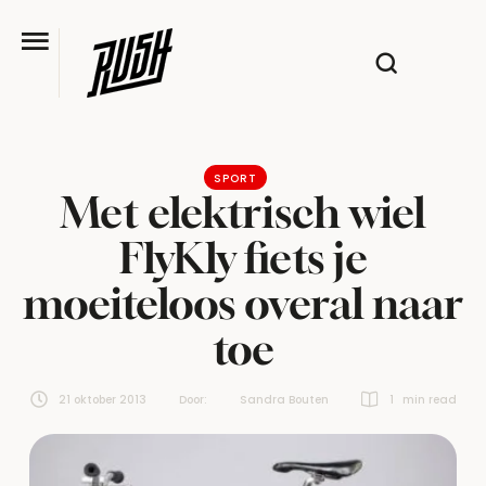
SPORT
Met elektrisch wiel
FlyKly fiets je
moeiteloos overal naar
toe
21 oktober 2013
Door:  
Sandra Bouten
1
 min read