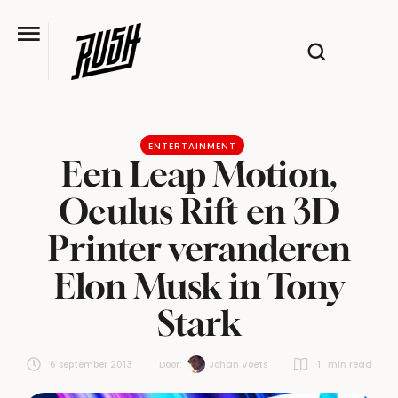
ENTERTAINMENT
Een Leap Motion,
Oculus Rift en 3D
Printer veranderen
Elon Musk in Tony
Stark
6 september 2013
Door:  
Johan Voets
1
 min read