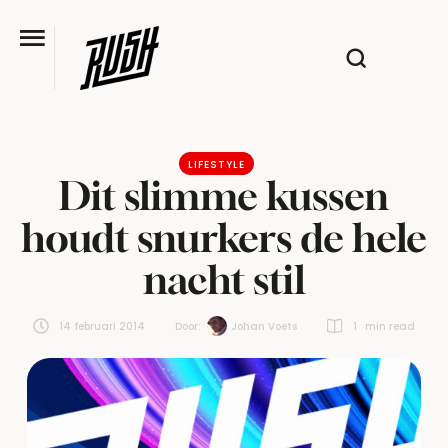
LIFESTYLE
Dit slimme kussen
houdt snurkers de hele
nacht stil
14 februari 2014
Door:  
Johan Voets
1
 min read