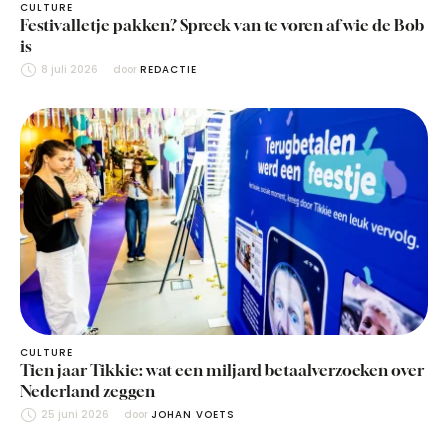
CULTURE
Festivalletje pakken? Spreek van te voren af wie de Bob
is
8 juli 2026
door 
REDACTIE
CULTURE
Tien jaar Tikkie: wat een miljard betaalverzoeken over
Nederland zeggen
25 juni 2026
door 
JOHAN VOETS