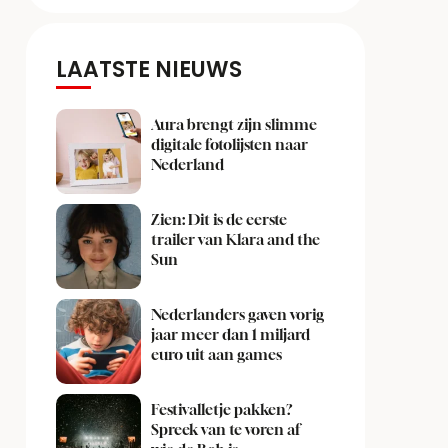
LAATSTE NIEUWS
Aura brengt zijn slimme
digitale fotolijsten naar
Nederland
Zien: Dit is de eerste
trailer van Klara and the
Sun
Nederlanders gaven vorig
jaar meer dan 1 miljard
euro uit aan games
Festivalletje pakken?
Spreek van te voren af