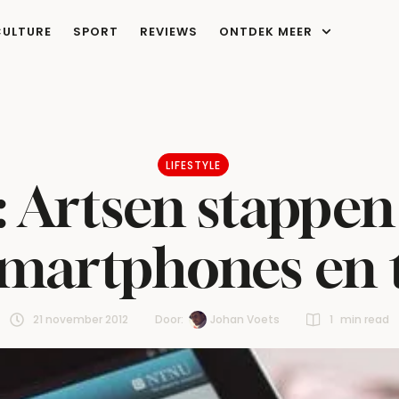
CULTURE
SPORT
REVIEWS
ONTDEK MEER
LIFESTYLE
: Artsen stappen
smartphones en t
21 november 2012
Door:  
Johan Voets
1
 min read