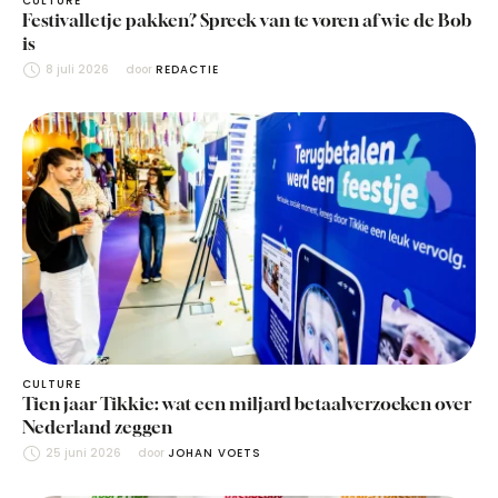
CULTURE
Festivalletje pakken? Spreek van te voren af wie de Bob
is
8 juli 2026
door 
REDACTIE
CULTURE
Tien jaar Tikkie: wat een miljard betaalverzoeken over
Nederland zeggen
25 juni 2026
door 
JOHAN VOETS