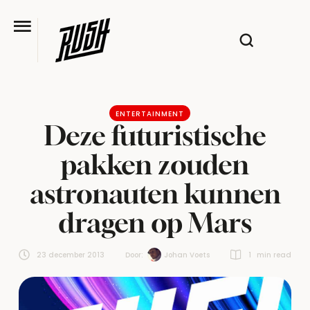
ENTERTAINMENT
Deze futuristische
pakken zouden
astronauten kunnen
dragen op Mars
23 december 2013
Door:  
Johan Voets
1
 min read