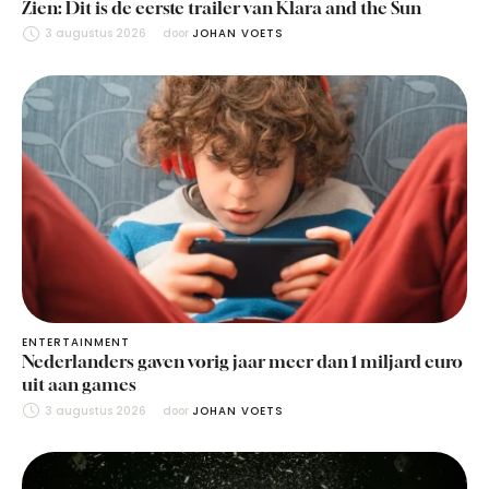
Zien: Dit is de eerste trailer van Klara and the Sun
3 augustus 2026
door 
JOHAN VOETS
ENTERTAINMENT
Nederlanders gaven vorig jaar meer dan 1 miljard euro
uit aan games
3 augustus 2026
door 
JOHAN VOETS