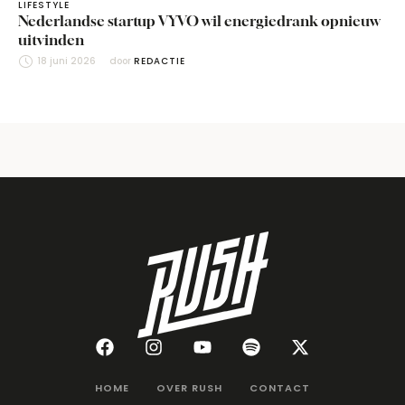
LIFESTYLE
Nederlandse startup VYVO wil energiedrank opnieuw
uitvinden
18 juni 2026
door 
REDACTIE
HOME
OVER RUSH
CONTACT