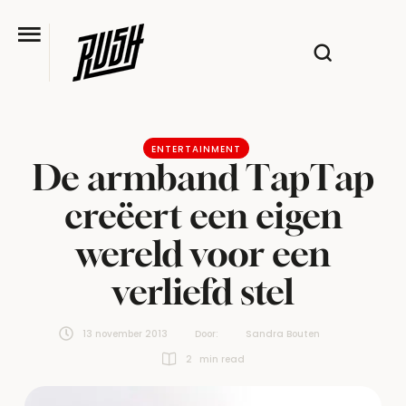
ENTERTAINMENT
De armband TapTap
creëert een eigen
wereld voor een
verliefd stel
13 november 2013
Door:  
Sandra Bouten
2
 min read