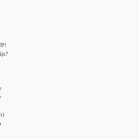
UP!
ijs?
e
r
n)
n