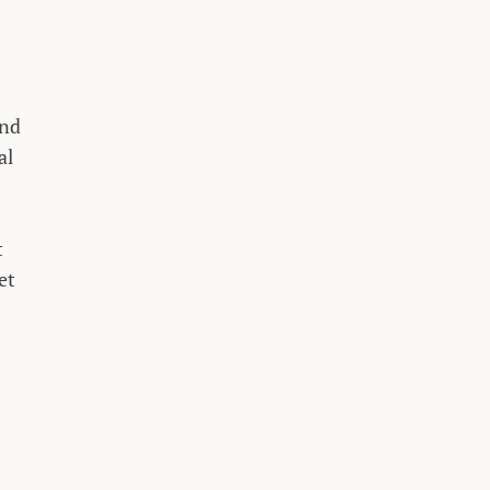
and
al
t
et