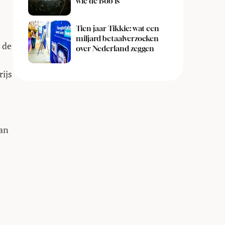
wie de Bob is
Tien jaar Tikkie: wat een
miljard betaalverzoeken
 de
over Nederland zeggen
rijs
van