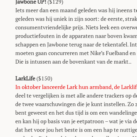
Jawbone UP!
($129)
Iets meer dan een maand geleden was hij ineens 
geleden was hij uniek in zijn soort: de eerste, str
consumentvriendelijke prijs. Niets leek een overwe
productiefouten in de apparaten naar boven kwamen
schappen en Jawbone terug naar de tekentafel. Int
moeten gaan concurreren met Nike’s Fuelband en a
Die is intussen aan de bovenkant van de markt..
LarkLife
($150)
In oktober lanceerde Lark hun armband, de Larklif
deel te vergelijken is met alle andere trackers op 
de twee waarschuwingen die je kunt instellen. Zo za
bent geweest en het dus tijd is om een wandelinge
en kan hij op basis van je eetpatroon – wat je vi
dat het voor jou het beste is om een hap te nuttigen