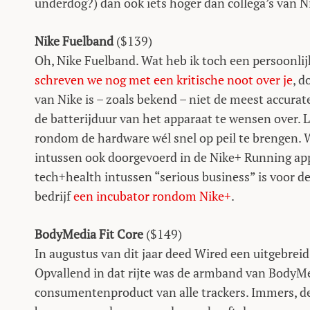
underdog?) dan ook iets hoger dan collega’s van 
Nike Fuelband
($139)
Oh, Nike Fuelband. Wat heb ik toch een persoonlij
schreven we nog met een kritische noot over je
, d
van Nike is – zoals bekend – niet de meest accurate
de batterijduur van het apparaat te wensen over.
rondom de hardware wél snel op peil te brengen. W
intussen ook doorgevoerd in de Nike+ Running app
tech+health intussen “serious business” is voor d
bedrijf
een incubator rondom Nike+
.
BodyMedia Fit Core
($149)
In augustus van dit jaar deed Wired een uitgebrei
Opvallend in dat rijte was de armband van BodyMe
consumentenproduct van alle trackers. Immers, de 