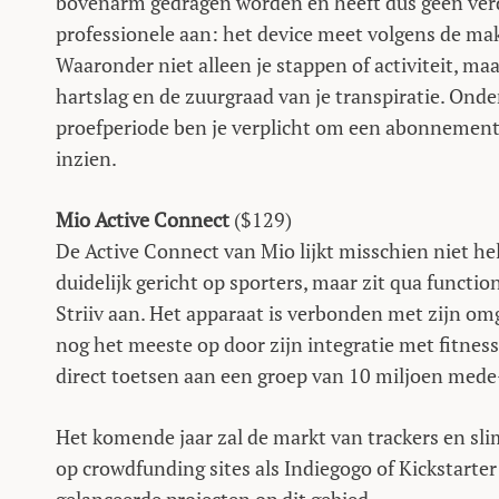
bovenarm gedragen worden en heeft dus geen verd
professionele aan: het device meet volgens de ma
Waaronder niet alleen je stappen of activiteit, ma
hartslag en de zuurgraad van je transpiratie. Onde
proefperiode ben je verplicht om een abonnement 
inzien.
Mio Active Connect
($129)
De Active Connect van Mio lijkt misschien niet hel
duidelijk gericht op sporters, maar zit qua function
Striiv aan. Het apparaat is verbonden met zijn om
nog het meeste op door zijn integratie met fitnes
direct toetsen aan een groep van 10 miljoen mede
Het komende jaar zal de markt van trackers en sli
op crowdfunding sites als Indiegogo of Kickstarter 
gelanceerde projecten op dit gebied.