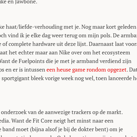
Nike en Jawbone.
ke haat/liefde-verhouding met je. Nog maar kort geleden
och vind ik je elke dag weer terug om mijn pols. De armb
 of complete hardware uit deze lijst. Daarnaast laat voor
 Laat het echter maar aan Nike over om het ecosysteem
ant de Fuelpoints die je met je armband verdiend zijn
s en er is intussen
een heuse game rondom opgezet
. Da
e sportgigant bleek vorige week nog wel, toen lanceerde h
d onderzoek van de aanwezige trackers op de markt.
dia. Want de Fit Core neigt het minst naar een
band moet (bijna alsof je bij de dokter bent) om je