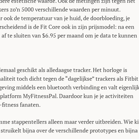
ere estetische waarde. Ook de metingen zijn tegen het
kers zo’n 5000 verschillende waarden per minuut.
ar ook de temperatuur van je huid, de doorbloeding, je
rscheidend is de Fit Core ook in zijn prijsmodel: na een
af te sluiten van $6.95 per maand om je data te kunnen
emaal geschikt als alledaagse tracker. Het horloge is
aliteit toch dicht tegen de “dagelijkse” trackers als Fitbit
geving middels een bluetooth verbinding en valt eigenlij
splatform MyFitnessPal. Daardoor kun je je activiteiten
-fitness fanaten.
mme stappentellers alleen maar verder uitbreiden. Wie ki
struikelt bijna over de verschillende prototypes en bijna