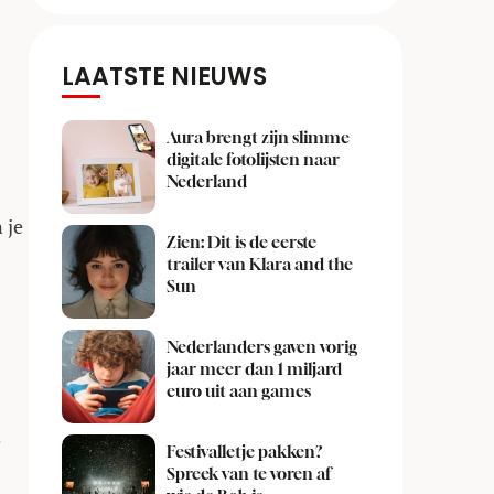
LAATSTE NIEUWS
Aura brengt zijn slimme
digitale fotolijsten naar
Nederland
 je
Zien: Dit is de eerste
trailer van Klara and the
Sun
Nederlanders gaven vorig
jaar meer dan 1 miljard
euro uit aan games
e
Festivalletje pakken?
Spreek van te voren af