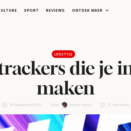
CULTURE
SPORT
REVIEWS
ONTDEK MEER
LIFESTYLE
trackers die je i
maken
19 december 2012
Door:  
Johan Voets
5
 min read