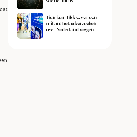
wie de Bob is
 dat
Tien jaar Tikkie: wat een
miljard betaalverzoeken
over Nederland zeggen
een