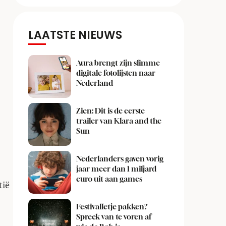
LAATSTE NIEUWS
Aura brengt zijn slimme
digitale fotolijsten naar
Nederland
Zien: Dit is de eerste
trailer van Klara and the
Sun
Nederlanders gaven vorig
jaar meer dan 1 miljard
euro uit aan games
tië
Festivalletje pakken?
Spreek van te voren af