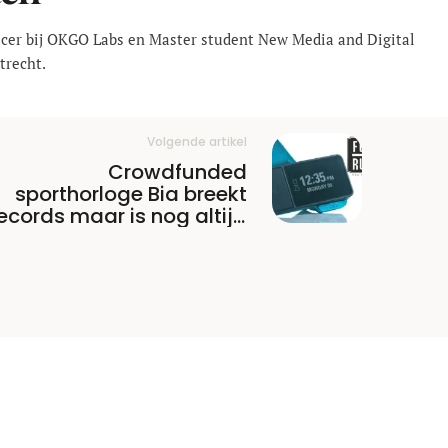
ucer bij OKGO Labs en Master student New Media and Digital
trecht.
Volgende artikel
Crowdfunded
sporthorloge Bia breekt
ecords maar is nog altijd
niet in productie