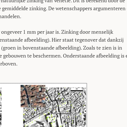
natuurlijke zinking van Venetië. Dit is berekend door de
n de gemiddelde zinking. De wetenschappers argumenteren
 handelen.
g ongeveer 1 mm per jaar is. Zinking door menselijk
nstaande afbeelding). Hier staat tegenover dat dankzij
groen in bovenstaande afbeelding). Zoals te zien is in
de gebouwen te beschermen. Onderstaande afbeelding is 
erboven.