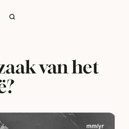
rzaak van het
ë?