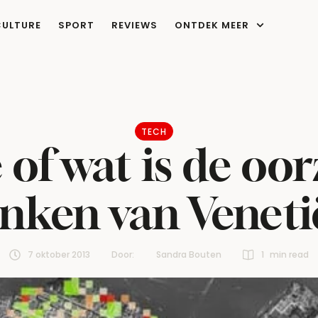
CULTURE
SPORT
REVIEWS
ONTDEK MEER
TECH
 of wat is de oo
inken van Veneti
7 oktober 2013
Door:  
Sandra Bouten
1
 min read