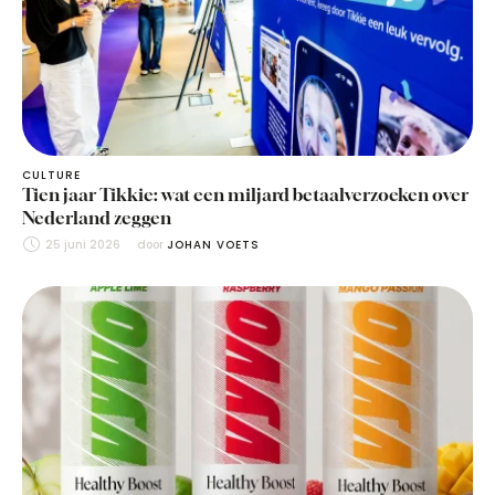
CULTURE
Tien jaar Tikkie: wat een miljard betaalverzoeken over
Nederland zeggen
25 juni 2026
door 
JOHAN VOETS