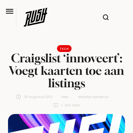
TECH
Craigslist ‘innoveert’:
Voegt kaarten toe aan
listings
28 augustus 2012
Door:  
Marjolijn Kamphuis
1
 min read