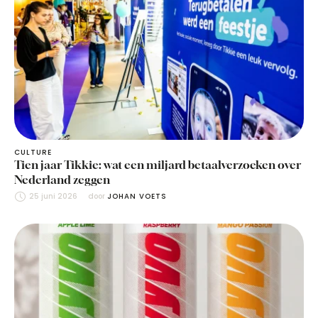
CULTURE
Tien jaar Tikkie: wat een miljard betaalverzoeken over
Nederland zeggen
25 juni 2026
door 
JOHAN VOETS