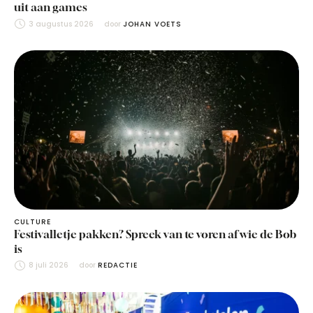
uit aan games
3 augustus 2026
door 
JOHAN VOETS
CULTURE
Festivalletje pakken? Spreek van te voren af wie de Bob
is
8 juli 2026
door 
REDACTIE