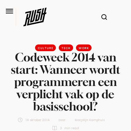
CULTURE
TECH
WORK
Codeweek 2014 van
start: Wanneer wordt
programmeren een
verplicht vak op de
basisschool?
14 oktober 2014
Door:  
Marjolijn Kamphuis
3
 min read