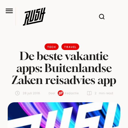
TECH
TRAVEL
De beste vakantie
apps: Buitenlandse
Zaken reisadvies app
28 juli 2016
Door:  
Redactie
2
 min read