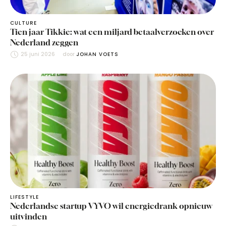
CULTURE
Tien jaar Tikkie: wat een miljard betaalverzoeken over
Nederland zeggen
25 juni 2026
door 
JOHAN VOETS
LIFESTYLE
Nederlandse startup VYVO wil energiedrank opnieuw
uitvinden