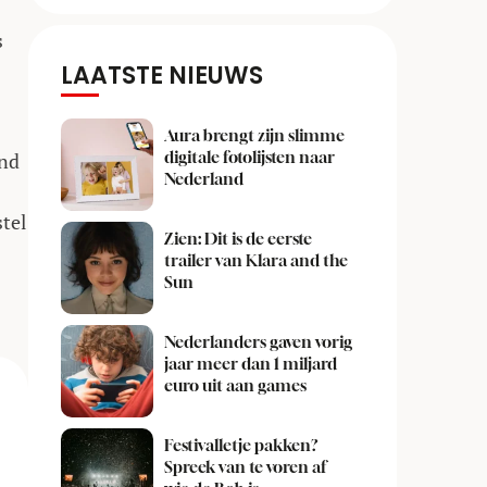
s
LAATSTE NIEUWS
Aura brengt zijn slimme
digitale fotolijsten naar
and
Nederland
stel
Zien: Dit is de eerste
trailer van Klara and the
Sun
Nederlanders gaven vorig
jaar meer dan 1 miljard
euro uit aan games
Festivalletje pakken?
Spreek van te voren af