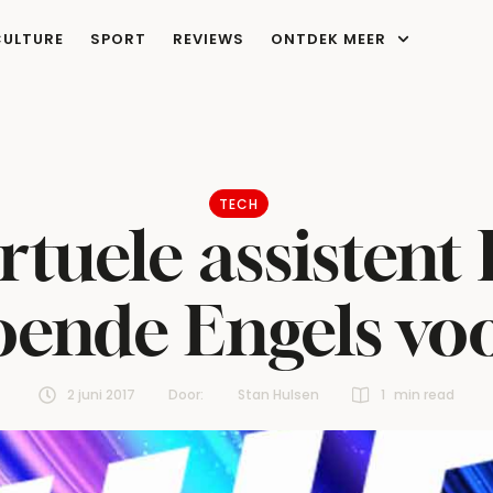
CULTURE
SPORT
REVIEWS
ONTDEK MEER
TECH
rtuele assistent 
ende Engels voo
2 juni 2017
Door:  
Stan Hulsen
1
 min read