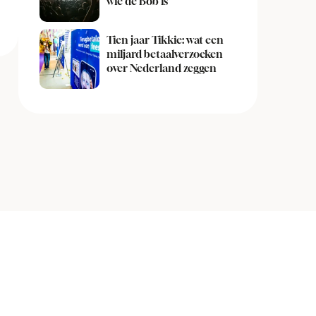
wie de Bob is
Tien jaar Tikkie: wat een
miljard betaalverzoeken
over Nederland zeggen